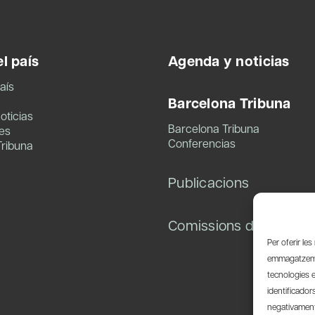
l país
Agenda y noticias
aís
Barcelona Tribuna
oticias
Barcelona Tribuna
es
Conferencias
Tribuna
Publicacions
Comissions de treball
Per oferir le
emmagatzemar
tecnologies 
identificador
negativament 