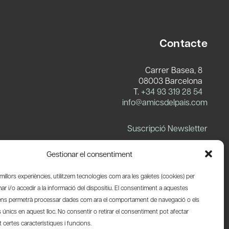
Contacte
Carrer Basea, 8
08003 Barcelona
T.
+34 93 319 28 54
info@amicsdelpais.com
Suscripció Newsletter
LinkedIn
YouTube
X
Blues
Gestionar el consentiment
s millors experiències, utilitzem tecnologies com ara les galetes (cookies) per
 i/o accedir a la informació del dispositiu. El consentiment a aquestes
ens permetrà processar dades com ara el comportament de navegació o els
s únics en aquest lloc. No consentir o retirar el consentiment pot afectar
certes característiques i funcions.