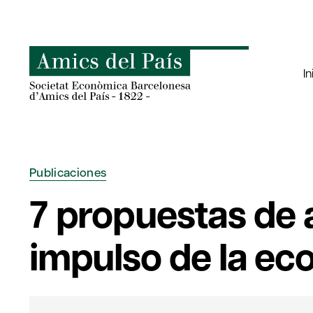
Saltar
al
contenido
In
Publicaciones
7 propuestas de 
impulso de la ec