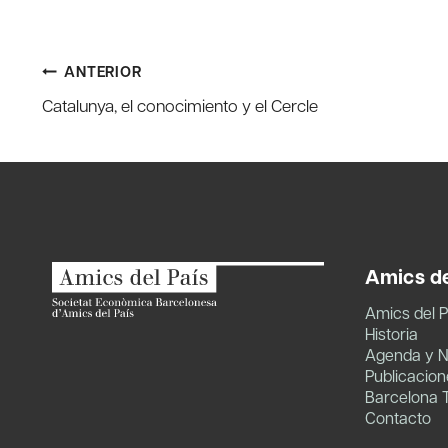
Navegación
ANTERIOR
Catalunya, el conocimiento y el Cercle
de
entradas
Amics de
Amics del P
Historia
Agenda y N
Publicacion
Barcelona 
Contacto