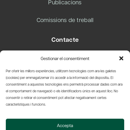
Publicacions
Comissions de treball
Contacte
Carrer Basea, 8
Gestionar el consentiment
08003 Barcelona
T.
+34 93 319 28 54
Per oferir les millors experiències, utilitzem tecnologies com ara les galetes
info@amicsdelpais.com
(cookies) per emmagatzemar i/o accedir a la informació del dispositiu. El
consentiment a aquestes tecnologies ens permetrà processar dades com ara
Suscripció Newsletter
el comportament de navegació o els identificadors únics en aquest lloc. No
consentir o retirar el consentiment pot afectar negativament certes
LinkedIn
YouTub
X
Bl
característiques i funcions.
© 2026 Societat Econòmica Barcelonesa d'Amics del País
Accepta