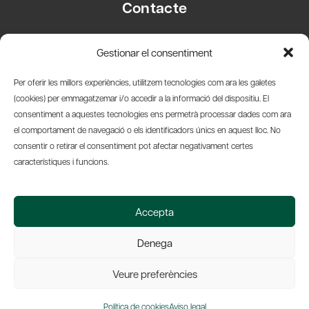
Contacte
Carrer Basea, 8
Gestionar el consentiment
08003 Barcelona
T.
+34 93 319 28 54
Per oferir les millors experiències, utilitzem tecnologies com ara les galetes
info@amicsdelpais.com
(cookies) per emmagatzemar i/o accedir a la informació del dispositiu. El
consentiment a aquestes tecnologies ens permetrà processar dades com ara
Suscripció Newsletter
el comportament de navegació o els identificadors únics en aquest lloc. No
consentir o retirar el consentiment pot afectar negativament certes
LinkedIn
YouTub
X
Bl
característiques i funcions.
© 2026 Societat Econòmica Barcelonesa d'Amics del País
Accepta
Política de Privacidad y Avís Legal
Política de Cookies
Denega
Web by Ideamatic
Veure preferències
Política de cookies
Aviso legal