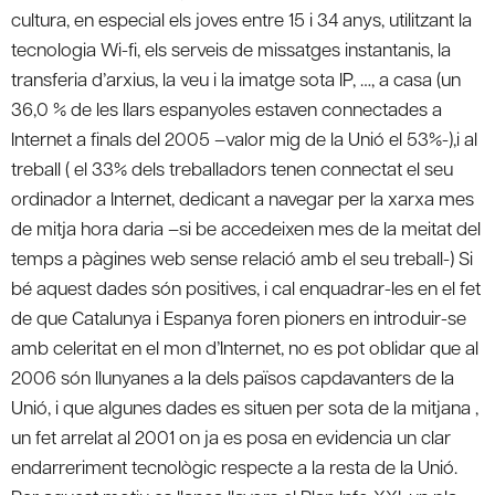
cultura, en especial els joves entre 15 i 34 anys, utilitzant la
tecnologia Wi-fi, els serveis de missatges instantanis, la
transferia d’arxius, la veu i la imatge sota IP, …, a casa (un
36,0 % de les llars espanyoles estaven connectades a
Internet a finals del 2005 –valor mig de la Unió el 53%-),i al
treball ( el 33% dels treballadors tenen connectat el seu
ordinador a Internet, dedicant a navegar per la xarxa mes
de mitja hora daria –si be accedeixen mes de la meitat del
temps a pàgines web sense relació amb el seu treball-) Si
bé aquest dades són positives, i cal enquadrar-les en el fet
de que Catalunya i Espanya foren pioners en introduir-se
amb celeritat en el mon d’Internet, no es pot oblidar que al
2006 són llunyanes a la dels països capdavanters de la
Unió, i que algunes dades es situen per sota de la mitjana ,
un fet arrelat al 2001 on ja es posa en evidencia un clar
endarreriment tecnològic respecte a la resta de la Unió.