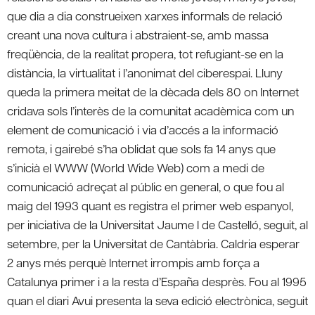
que dia a dia construeixen xarxes informals de relació
creant una nova cultura i abstraient-se, amb massa
freqüència, de la realitat propera, tot refugiant-se en la
distància, la virtualitat i l’anonimat del ciberespai. Lluny
queda la primera meitat de la dècada dels 80 on Internet
cridava sols l’interès de la comunitat acadèmica com un
element de comunicació i via d’accés a la informació
remota, i gairebé s’ha oblidat que sols fa 14 anys que
s’inicià el WWW (World Wide Web) com a medi de
comunicació adreçat al públic en general, o que fou al
maig del 1993 quant es registra el primer web espanyol,
per iniciativa de la Universitat Jaume I de Castelló, seguit, al
setembre, per la Universitat de Cantàbria. Caldria esperar
2 anys més perquè Internet irrompis amb força a
Catalunya primer i a la resta d’España desprès. Fou al 1995
quan el diari Avui presenta la seva edició electrònica, seguit