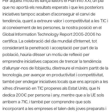
Per aquest motiu es llança llavors el Plan Info XXI, un pla
que no aportà els resultats esperats i que les posteriors
iniciatives tampoc acaben d’aconseguir el canvi de
tendència, quant a extreure valor i competitivitat a les TIC i
al coneixement de les persones, la nostra posició en el
Global Information Technology Report 2005-2006 ho
certifica. La celebració del dia mundial d’Internet, tot
considerant la penetració i acceptació per part de la
població, hauria d’ésser un motiu de reflexió per
emprendre iniciatives capaces de trencar la tendència
d’allunyar-nos de l’objectiu, d’extreure el màxim partit de la
tecnologia, per avançar en productivitat i competitivitat,
també per endegar iniciatives locals que ens apropin a les
xifres d’inversió en TIC properes als Estat Units, que hi
dedica 200€ per persona i any, mentre que a la UE sols
arribem a 71€, i també per comprendre que sols
incorporant a les empreses el talen dels joves preparats i