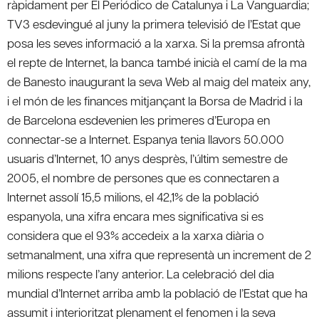
ràpidament per El Periódico de Catalunya i La Vanguardia;
TV3 esdevingué al juny la primera televisió de l’Estat que
posa les seves informació a la xarxa. Si la premsa afrontà
el repte de Internet, la banca també inicià el camí de la ma
de Banesto inaugurant la seva Web al maig del mateix any,
i el món de les finances mitjançant la Borsa de Madrid i la
de Barcelona esdevenien les primeres d’Europa en
connectar-se a Internet. Espanya tenia llavors 50.000
usuaris d’Internet, 10 anys desprès, l’últim semestre de
2005, el nombre de persones que es connectaren a
Internet assolí 15,5 milions, el 42,1% de la població
espanyola, una xifra encara mes significativa si es
considera que el 93% accedeix a la xarxa diària o
setmanalment, una xifra que representà un increment de 2
milions respecte l’any anterior. La celebració del dia
mundial d’Internet arriba amb la població de l’Estat que ha
assumit i interioritzat plenament el fenomen i la seva