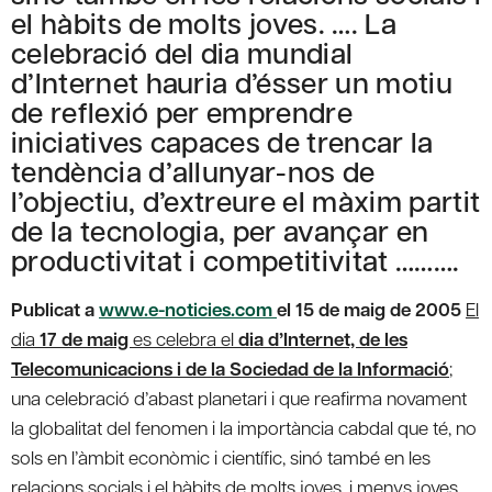
el hàbits de molts joves. …. La
celebració del dia mundial
d’Internet hauria d’ésser un motiu
de reflexió per emprendre
iniciatives capaces de trencar la
tendència d’allunyar-nos de
l’objectiu, d’extreure el màxim partit
de la tecnologia, per avançar en
productivitat i competitivitat ……….
Publicat a
www.e-noticies.com
el 15 de maig de 2005
El
dia
17 de maig
es celebra el
dia d’Internet, de les
Telecomunicacions i de la Sociedad de la Informació
;
una celebració d’abast planetari i que reafirma novament
la globalitat del fenomen i la importància cabdal que té, no
sols en l’àmbit econòmic i científic, sinó també en les
relacions socials i el hàbits de molts joves, i menys joves,