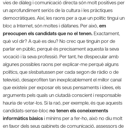
vies de diàleg i comunicació directa són molt positives per
un aprofundiment seriós de la cultura i les pràctiques
democràtiques. Així, les raons per a que un polític tingui un
bloc a Internet, són moltes i diàfanes. Per això,
em
preocupen els candidats que no el tenen.
Exactament,
què vol dir? A què es deu? No crec que tinguin por de
parlar en públic, perquè és precisament aquesta la seva
vocació i la seva professió. Per tant, he d’especular amb
algunes possibles raons per explicar-me perquè alguns
polítics, que s’esbatussen per cada segon de ràdio o de
televisió, desaprofiten tan inexplicablement el millor canal
que existeix per exposar els seus pensaments i idees, els
arguments pels quals un ciutadà conscient i responsable
hauria de votar-los. Si la raó, per exemple, és que aquests
candidats-sense-bloc
no tenen els coneixements
informàtics bàsics
i mínims per a fer-ho, això no diu molt
en favor dels seus gabinets de comunicació, assessors de