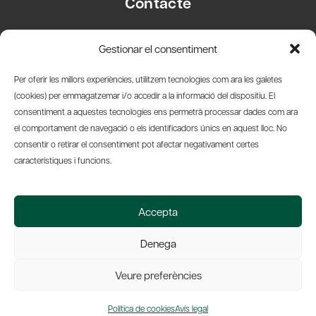
Contacte
Carrer Basea, 8
Gestionar el consentiment
08003 Barcelona
T.
+34 93 319 28 54
Per oferir les millors experiències, utilitzem tecnologies com ara les galetes
info@amicsdelpais.com
(cookies) per emmagatzemar i/o accedir a la informació del dispositiu. El
consentiment a aquestes tecnologies ens permetrà processar dades com ara
Suscripció Newsletter
el comportament de navegació o els identificadors únics en aquest lloc. No
consentir o retirar el consentiment pot afectar negativament certes
LinkedIn
YouTub
X
Bl
característiques i funcions.
© 2026 Societat Econòmica Barcelonesa d'Amics del País
Accepta
Política de Privacidad y Avís Legal
Política de Cookies
Denega
Web by Ideamatic
Veure preferències
Política de cookies
Avís legal