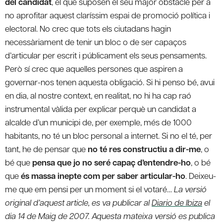
del candidat
, el que suposen el seu major obstacle per a
no aprofitar aquest claríssim espai de promoció política i
electoral. No crec que tots els ciutadans hagin
necessàriament de tenir un bloc o de ser capaços
d’articular per escrit i públicament els seus pensaments.
Però sí crec que aquelles persones que aspiren a
governar-nos tenen aquesta obligació. Si hi penso bé, avui
en dia, al nostre context, en realitat, no hi ha cap raó
instrumental vàlida per explicar perquè un candidat a
alcalde d’un municipi de, per exemple, més de 1000
habitants, no té un bloc personal a internet. Si no el té, per
tant, he de pensar que
no té res constructiu a dir-me
, o
bé que
pensa que jo no seré capaç d’entendre-ho
, o bé
que
és massa inepte com per saber articular-ho
. Deixeu-
me que em pensi per un moment si el votaré…
La versió
original d’aquest article, es va publicar al
Diario de Ibiza
el
dia 14 de Maig de 2007. Aquesta mateixa versió es publica