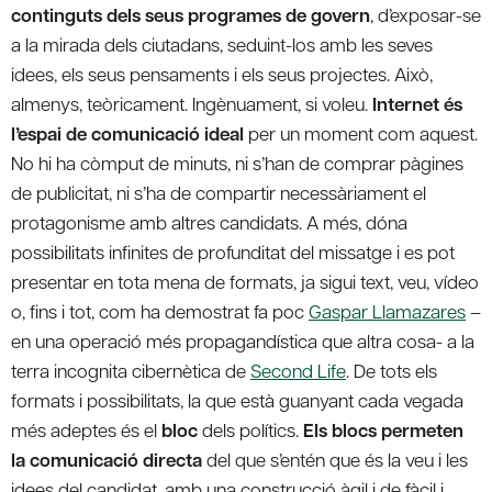
continguts dels seus programes de govern
, d’exposar-se
a la mirada dels ciutadans, seduint-los amb les seves
idees, els seus pensaments i els seus projectes. Això,
almenys, teòricament. Ingènuament, si voleu.
Internet és
l’espai de comunicació ideal
per un moment com aquest.
No hi ha còmput de minuts, ni s’han de comprar pàgines
de publicitat, ni s’ha de compartir necessàriament el
protagonisme amb altres candidats. A més, dóna
possibilitats infinites de profunditat del missatge i es pot
presentar en tota mena de formats, ja sigui text, veu, vídeo
o, fins i tot, com ha demostrat fa poc
Gaspar Llamazares
–
en una operació més propagandística que altra cosa- a la
terra incognita cibernètica de
Second Life
. De tots els
formats i possibilitats, la que està guanyant cada vegada
més adeptes és el
bloc
dels polítics.
Els blocs permeten
la comunicació directa
del que s’entén que és la veu i les
idees del candidat, amb una construcció àgil i de fàcil i