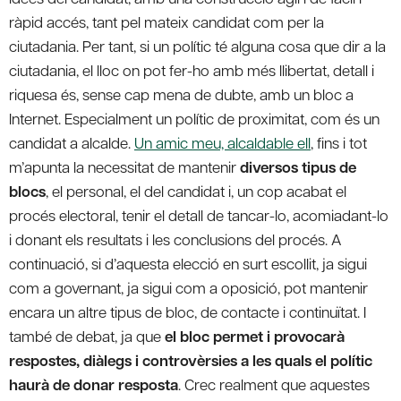
ràpid accés, tant pel mateix candidat com per la
ciutadania. Per tant, si un polític té alguna cosa que dir a la
ciutadania, el lloc on pot fer-ho amb més llibertat, detall i
riquesa és, sense cap mena de dubte, amb un bloc a
Internet. Especialment un polític de proximitat, com és un
candidat a alcalde.
Un amic meu, alcaldable ell
, fins i tot
m’apunta la necessitat de mantenir
diversos tipus de
blocs
, el personal, el del candidat i, un cop acabat el
procés electoral, tenir el detall de tancar-lo, acomiadant-lo
i donant els resultats i les conclusions del procés. A
continuació, si d’aquesta elecció en surt escollit, ja sigui
com a governant, ja sigui com a oposició, pot mantenir
encara un altre tipus de bloc, de contacte i continuïtat. I
també de debat, ja que
el bloc permet i provocarà
respostes, diàlegs i controvèrsies a les quals el polític
haurà de donar resposta
. Crec realment que aquestes