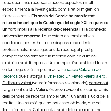
i dediquen més recursos a aquest aspectes
, i molt
especialment a la investigació, com a fet primigeni on
s’arrela la resta.
Els socis del Cercle ha manifestat
reiteradament que la Catalunya del segle XXI, requereix
un fort impuls a la recerca d’excel•lència i a la connexió
universitat empresa
, i que estem en immillorables
condicions per fer-ho ja que disposa d’excel•lents
professionals, i investigadors de reconegut prestigi
compromesos tant amb la recerca com en el treball
simbiòtic amb l’empresa. Un exemple d’aquest fet el tenim
en l’entrega del últim premi de la
Fundació Catalana de
Recerca
que s’ atorgà al
Dr. Mateo Dr. Mateo valero alero
.
El discurs valent
(veure informació relacionada),
convençut
i argument del
Dr. Valero
és prova evident del compromís
dels centres de recerca amb el futur, i un anàlisis lúcid de la
realitat
. Una reflexió que no pot esser oblidada, que cal
llegir i fer nostra. Cal acceptar amb determinació la ma