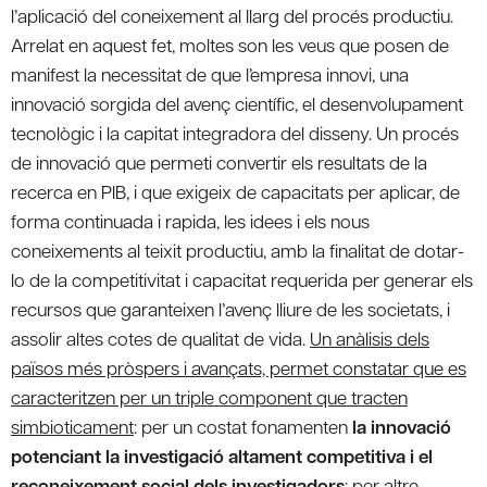
l’aplicació del coneixement al llarg del procés productiu.
Arrelat en aquest fet, moltes son les veus que posen de
manifest la necessitat de que l’empresa innovi, una
innovació sorgida del avenç científic, el desenvolupament
tecnològic i la capitat integradora del disseny. Un procés
de innovació que permeti convertir els resultats de la
recerca en PIB, i que exigeix de capacitats per aplicar, de
forma continuada i rapida, les idees i els nous
coneixements al teixit productiu, amb la finalitat de dotar-
lo de la competitivitat i capacitat requerida per generar els
recursos que garanteixen l’avenç lliure de les societats, i
assolir altes cotes de qualitat de vida.
Un anàlisis dels
països més pròspers i avançats, permet constatar que es
caracteritzen per un triple component que tracten
simbioticament
: per un costat fonamenten
la innovació
potenciant la investigació altament competitiva i el
reconeixement social dels investigadors
; per altre