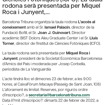
rodona serà presentada per Miquel
Roca i Junyent,…
Barcelona Tribuna organitza la taula rodona
L’accés al
coneixement
amb el Sr.
Ismael Palacín
, director de la
Fundació Bofill, el Sr.
Joan J. Guinovart
, Director
acadèmic BIST Dolors Aleu Graduate Center i el Sr.
Lluís
Torner
, director de l’Institut de Ciències Fotòniques (ICFO).
La taula rodona serà presentada per
Miquel Roca i
Junyent
, president de la Societat Econòmica Barcelonesa
d’Amics del País i moderada per Josep Corbella,
periodista de La Vanguardia
L’acte tindrà lloc el dimecres 23 de febrer, a les 9:00
hores, al CaixaFòrum Macaya (Passeig de Sant Joan, 108)
L’aforament és limitat. Reserves, por rigurós ordre
d’inscripcio?, a
secretaria@barcelonatribuna.com
Data li?mit d’inscripcio?: dimarts 22 de febrer de 2022, a