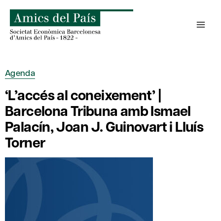
Skip
to
content
Agenda
‘L’accés al coneixement’ |
Barcelona Tribuna amb Ismael
Palacín, Joan J. Guinovart i Lluís
Torner