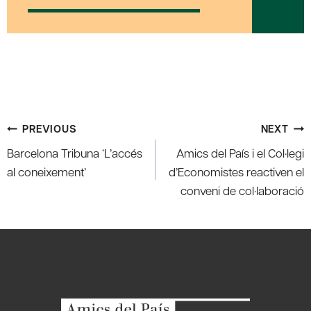
Post
PREVIOUS
NEXT
navigation
Barcelona Tribuna ‘L’accés
Amics del País i el Col·legi
al coneixement’
d’Economistes reactiven el
conveni de col·laboració