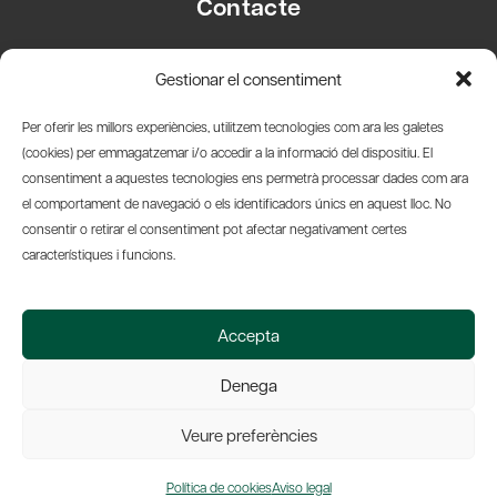
Contacte
Carrer Basea, 8
Gestionar el consentiment
08003 Barcelona
T.
+34 93 319 28 54
Per oferir les millors experiències, utilitzem tecnologies com ara les galetes
info@amicsdelpais.com
(cookies) per emmagatzemar i/o accedir a la informació del dispositiu. El
consentiment a aquestes tecnologies ens permetrà processar dades com ara
Suscripció Newsletter
el comportament de navegació o els identificadors únics en aquest lloc. No
consentir o retirar el consentiment pot afectar negativament certes
LinkedIn
YouTub
X
Bl
característiques i funcions.
© 2026 Societat Econòmica Barcelonesa d'Amics del País
Accepta
Política de Privacidad y Avís Legal
Política de Cookies
Denega
Web by Ideamatic
Veure preferències
Política de cookies
Aviso legal