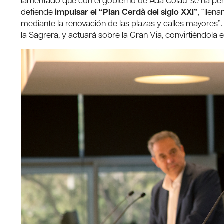
lamentado que con el gobierno de Ada Colau ‘se ha perd
defiende
impulsar el “Plan Cerdà del siglo XXI”
, “llen
mediante la renovación de las plazas y calles mayores”
la Sagrera, y actuará sobre la Gran Via, convirtiéndola e