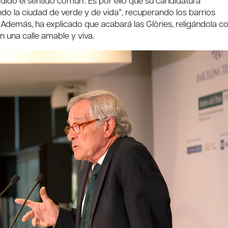
ido el sentido común’. Es por ello que su candidatura
ando la ciudad de verde y de vida”, recuperando los barrios
. Además, ha explicado que acabará las Glòries, religándola c
n una calle amable y viva.