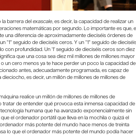
 la barrera del
exascale
, es decir, la capacidad de realizar un
 operaciones matemáticas por segundo. Lo importante es que, 
ste una diferencia de aproximadamente dieciséis órdenes de
n “1” seguido de dieciséis ceros. Y un “1” seguido de dieciséi
 con profundidad. Un ‘1’ seguido de dieciséis ceros son diez
ignifica que una cosa sea diez mil millones de millones mayor
 o un cero menos ya te hace perder un poco la capacidad de
 mencionado antes, adecuadamente programada, es capaz de
la dieciocho, es decir, un millón de millones de millones de
áquina realice un millón de millones de millones de
 tratar de entender qué provoca esta inmensa capacidad de
ica tecnología humana que ha avanzado exponencialmente sin
que el ordenador portátil que lleva en la mochila o quizá el
 el ordenador más potente del mundo hace menos de treinta
casa lo que el ordenador más potente del mundo podía hacer