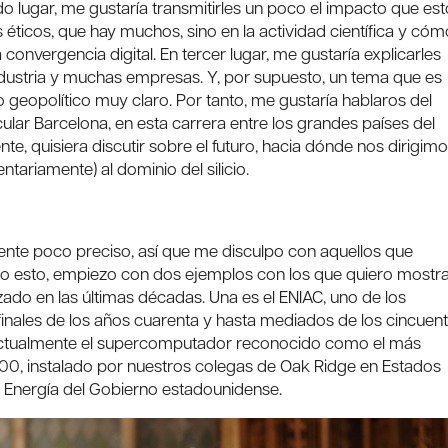
o lugar, me gustaría transmitirles un poco el impacto que est
s éticos, que hay muchos, sino en la actividad científica y cóm
 convergencia digital. En tercer lugar, me gustaría explicarles
 industria y muchas empresas. Y, por supuesto, un tema que es
to geopolítico muy claro. Por tanto, me gustaría hablaros del
lar Barcelona, en esta carrera entre los grandes países del
ente, quisiera discutir sobre el futuro, hacia dónde nos dirigim
ariamente) al dominio del silicio.
nte poco preciso, así que me disculpo con aquellos que
ho esto, empiezo con dos ejemplos con los que quiero mostr
do en las últimas décadas. Una es el ENIAC, uno de los
inales de los años cuarenta y hasta mediados de los cincuen
er, actualmente el supercomputador reconocido como el más
00, instalado por nuestros colegas de Oak Ridge en Estados
 Energía del Gobierno estadounidense.