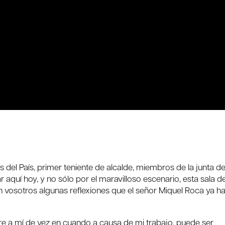
del País, primer teniente de alcalde, miembros de la junta d
 aquí hoy, y no sólo por el maravilloso escenario, esta sala de
 vosotros algunas reflexiones que el señor Miquel Roca ya h
 a mí de vez en cuando a causa de mi trabajo, puede ser