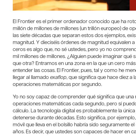
El Frontier es el primer ordenador conocido que ha roto
millón de millones de millones (un trillón europeo) de
las siete décadas que separan estos dos ejemplos, exi
magnitud. Y dieciséis órdenes de magnitud equivalen a u
ceros es algo que, no sé ustedes, pero yo no comprendo
mil millones de millones. ¿Alguien puede imaginar qué s
que otra? Entramos en una zona en la que un cero más
entender las cosas. El Frontier, pues, tal y como he
llegar al llamado
exaflop
, que significa que hace diez a 
operaciones matemáticas por segundo.
Yo no soy capaz de comprender qué significa que una m
operaciones matemáticas cada segundo, pero sí puedo
cálculo. La tecnología digital es probablemente la ún
detenerse durante décadas. Esto significa, por ejemplo, 
móvil que lleva en el bolsillo habría sido seguramente
años. Es decir, que ustedes son capaces de hacer en 