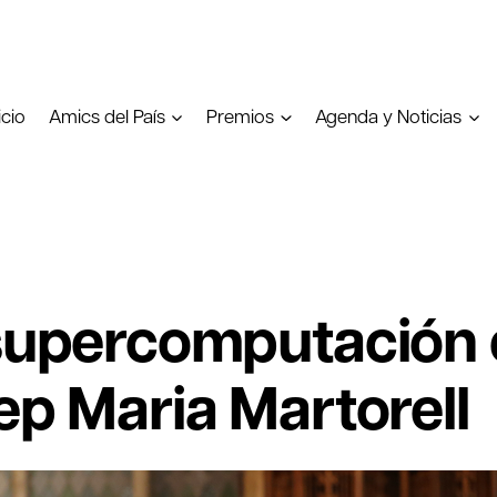
icio
Amics del País
Premios
Agenda y Noticias
 supercomputación e
ep Maria Martorell