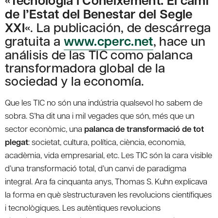
Tecnologia i Coneixement. El camí
de l’Estat del Benestar del Segle
XXI
«. La publicación, de descárrega
gratuita a
www.cperc.net
, hace un
análisis de las TIC como palanca
transformadora global de la
sociedad y la economía.
Que les TIC no són una indústria qualsevol ho sabem de
sobra. S’ha dit una i mil vegades que són, més que un
sector econòmic, una
palanca de transformació de tot
plegat
: societat, cultura, política, ciència, economia,
acadèmia, vida empresarial, etc. Les TIC són la cara visible
d’una transformació total, d’un canvi de paradigma
integral. Ara fa cinquanta anys, Thomas S. Kuhn explicava
la forma en què s’estructuraven les revolucions científiques
i tecnològiques. Les autèntiques revolucions