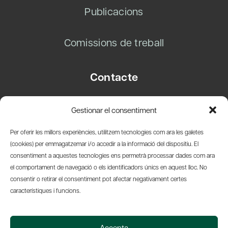
Publicacions
Comissions de treball
Contacte
Carrer Basea, 8
Gestionar el consentiment
08003 Barcelona
T.
+34 93 319 28 54
Per oferir les millors experiències, utilitzem tecnologies com ara les galetes
info@amicsdelpais.com
(cookies) per emmagatzemar i/o accedir a la informació del dispositiu. El
consentiment a aquestes tecnologies ens permetrà processar dades com ara
Suscripció Newsletter
el comportament de navegació o els identificadors únics en aquest lloc. No
consentir o retirar el consentiment pot afectar negativament certes
LinkedIn
YouTub
X
Bl
característiques i funcions.
© 2026 Societat Econòmica Barcelonesa d'Amics del País
Accepta