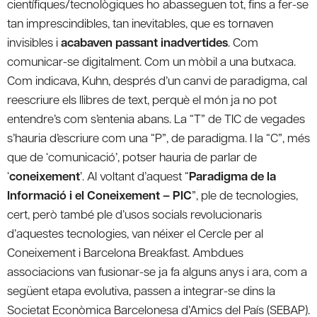
científiques/tecnològiques ho abasseguen tot, fins a fer-se
tan imprescindibles, tan inevitables, que es tornaven
invisibles i
acabaven passant inadvertides
. Com
comunicar-se digitalment. Com un mòbil a una butxaca.
Com indicava, Kuhn, després d’un canvi de paradigma, cal
reescriure els llibres de text, perquè el món ja no pot
entendre’s com s’entenia abans. La “T” de TIC de vegades
s’hauria d’escriure com una “P”, de paradigma. I la “C”, més
que de ‘comunicació’, potser hauria de parlar de
‘
coneixement
’. Al voltant d’aquest “
Paradigma de la
Informació i el Coneixement – PIC
”, ple de tecnologies,
cert, però també ple d’usos socials revolucionaris
d’aquestes tecnologies, van néixer el Cercle per al
Coneixement i Barcelona Breakfast. Ambdues
associacions van fusionar-se ja fa alguns anys i ara, com a
següent etapa evolutiva, passen a integrar-se dins la
Societat Econòmica Barcelonesa d’Amics del País (SEBAP).