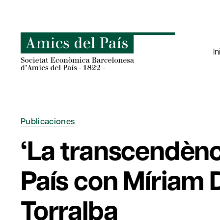
Saltar
al
contenido
In
Publicaciones
‘La transcendènci
País con Míriam 
Torralba