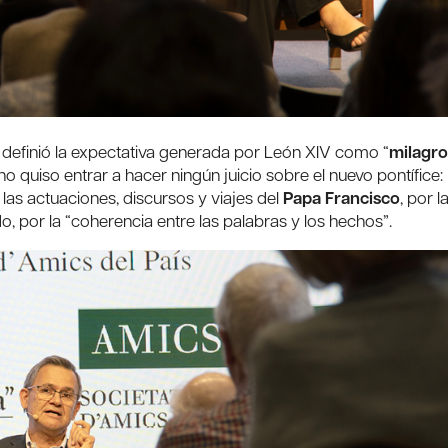
 definió la expectativa generada por León XIV como “
milagro
o quiso entrar a hacer ningún juicio sobre el nuevo pontífice:
e las actuaciones, discursos y viajes del
Papa Francisco
, por l
o, por la “coherencia entre las palabras y los hechos”.