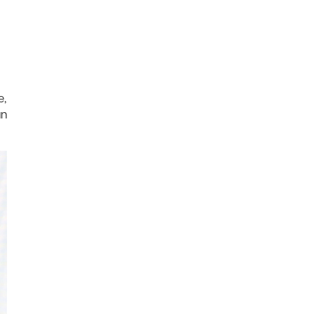
e,
un