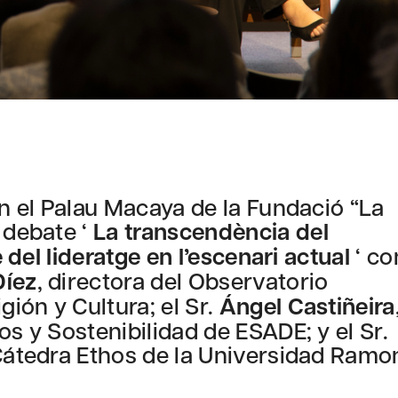
en el Palau Macaya de la Fundació “La
 debate ‘
La transcendència del
e del lideratge en l’escenari actual
‘ co
Díez
, directora del Observatorio
ión y Cultura; el Sr.
Ángel Castiñeira
os y Sostenibilidad de ESADE; y el Sr.
a Cátedra Ethos de la Universidad Ramo