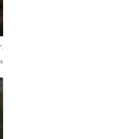
”.
as