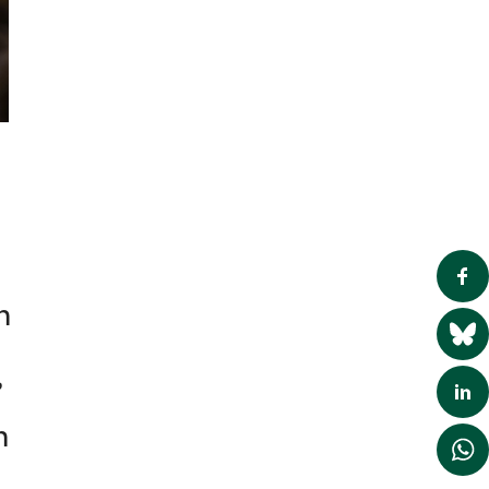
n
,
n