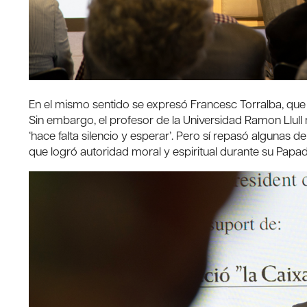
En el mismo sentido se expresó Francesc Torralba, que
Sin embargo, el profesor de la Universidad Ramon Llull n
‘hace falta silencio y esperar’. Pero sí repasó algunas d
que logró autoridad moral y espiritual durante su Papad