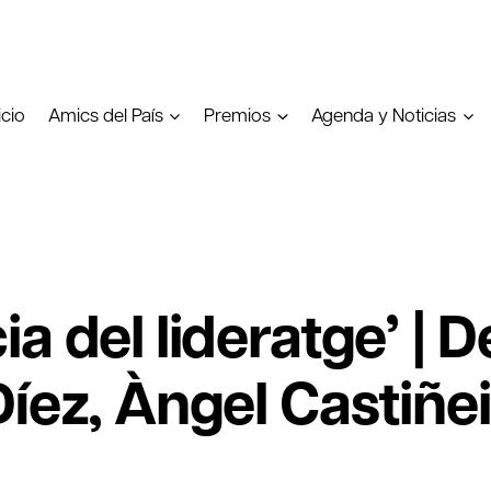
icio
Amics del País
Premios
Agenda y Noticias
a del lideratge’ | 
Díez, Àngel Castiñe