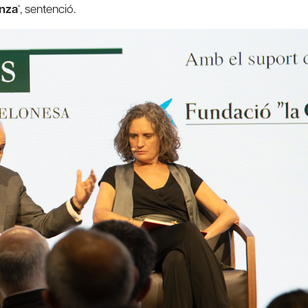
anza
‘, sentenció.