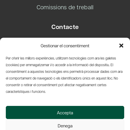
Comissions de treball
Contacte
Carrer Basea, 8
Gestionar el consentiment
08003 Barcelona
T.
+34 93 319 28 54
Per oferir les millors experiències, utilitzem tecnologies com ara les galetes
info@amicsdelpais.com
(cookies) per emmagatzemar i/o accedir a la informació del dispositiu. El
consentiment a aquestes tecnologies ens permetrà processar dades com ara
Suscripció Newsletter
el comportament de navegació o els identificadors únics en aquest lloc. No
consentir o retirar el consentiment pot afectar negativament certes
LinkedIn
YouTub
X
Bl
característiques i funcions.
© 2026 Societat Econòmica Barcelonesa d'Amics del País
Accepta
Política de Privacidad y Avís Legal
Política de Cookies
Denega
Web by Ideamatic