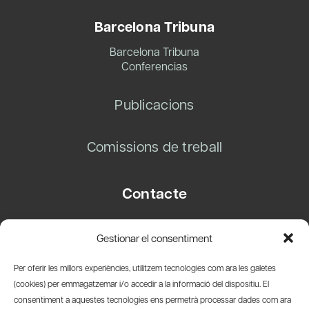
Barcelona Tribuna
Barcelona Tribuna
Conferencias
Publicacions
Comissions de treball
Contacte
Carrer Basea, 8
Gestionar el consentiment
08003 Barcelona
T.
+34 93 319 28 54
Per oferir les millors experiències, utilitzem tecnologies com ara les galetes
info@amicsdelpais.com
(cookies) per emmagatzemar i/o accedir a la informació del dispositiu. El
consentiment a aquestes tecnologies ens permetrà processar dades com ara
Suscripció Newsletter