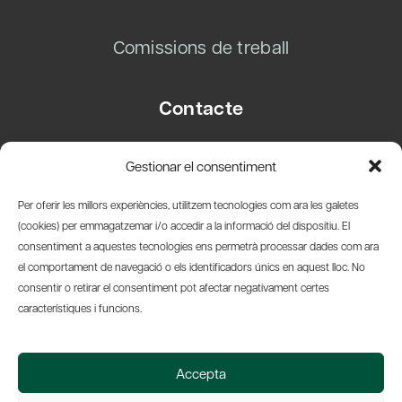
Comissions de treball
Contacte
Carrer Basea, 8
Gestionar el consentiment
08003 Barcelona
T.
+34 93 319 28 54
Per oferir les millors experiències, utilitzem tecnologies com ara les galetes
info@amicsdelpais.com
(cookies) per emmagatzemar i/o accedir a la informació del dispositiu. El
consentiment a aquestes tecnologies ens permetrà processar dades com ara
Suscripció Newsletter
el comportament de navegació o els identificadors únics en aquest lloc. No
consentir o retirar el consentiment pot afectar negativament certes
LinkedIn
YouTub
X
Bl
característiques i funcions.
© 2026 Societat Econòmica Barcelonesa d'Amics del País
Accepta