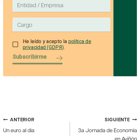
He leído y acepto la
política de
privacidad (GDPR)
.
Subscribirme
Navegación
ANTERIOR
SIGUIENTE
de
Un euro al dia
3a Jornada de Economía
entradas
en Aviñón