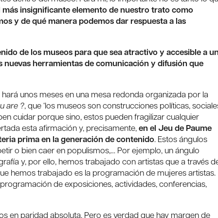
l más insignificante elemento de nuestro trato como
omos y de qué manera podemos dar respuesta a las
ido de los museos para que sea atractivo y accesible a u
as nuevas herramientas de comunicación y difusión que
jo hará unos meses en una mesa redonda organizada por la
u are ?
, que ‘los museos son construcciones políticas, sociale
n cuidar porque sino, estos pueden fragilizar cualquier
rtada esta afirmación y, precisamente,
en el Jeu de Paume
eria prima en la generación de contenido
. Estos ángulos
etir o bien caer en populismos,… Por ejemplo, un ángulo
rafía y, por ello, hemos trabajado con artistas que a través d
o que hemos trabajado es la programación de mujeres artistas.
programación de exposiciones, actividades, conferencias,
mos en paridad absoluta. Pero es verdad que hay margen de