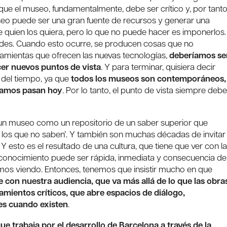
que el museo, fundamentalmente, debe ser crítico y, por tanto
useo puede ser una gran fuente de recursos y generar una
 quien los quiera, pero lo que no puede hacer es imponerlos.
udes. Cuando esto ocurre, se producen cosas que no
rramientas que ofrecen las nuevas tecnologías,
deberíamos se
cer nuevos puntos de vista
. Y para terminar, quisiera decir
n del tiempo, ya que
todos los museos son contemporáneos,
amamos pasan hoy
. Por lo tanto, el punto de vista siempre debe
un museo como un repositorio de un saber superior que
 y los que no saben’. Y también son muchas décadas de invitar
Y esto es el resultado de una cultura, que tiene que ver con la
l conocimiento puede ser rápida, inmediata y consecuencia de
mos viendo. Entonces, tenemos que insistir mucho en que
on nuestra audiencia, que va más allá de lo que las obra
mientos críticos, que abre espacios de diálogo,
s cuando existen
.
ue trabaja por el desarrollo de Barcelona a través de la