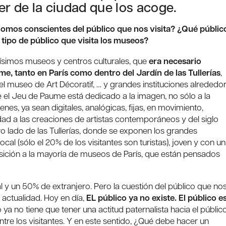
er de la ciudad que los acoge.
Somos conscientes del público que nos visita? ¿Qué públic
ipo de público que visita los museos?
antísimos museos y centros culturales, que
era necesario
e, tanto en París como dentro del Jardín de las Tullerías
,
el museo de Art Décoratif, … y grandes instituciones alrededor
 el Jeu de Paume está dedicado a la imagen, no sólo a la
genes, ya sean digitales, analógicas, fijas, en movimiento,
idad a las creaciones de artistas contemporáneos y del siglo
o lado de las Tullerías, donde se exponen los grandes
al (sólo el 20% de los visitantes son turistas), joven y con un
sición a la mayoría de museos de París, que están pensados
 y un 50% de extranjero. Pero la cuestión del público que no
 actualidad. Hoy en día,
EL público ya no existe. El público e
o ya no tiene que tener una actitud paternalista hacia el público
tre los visitantes. Y en este sentido, ¿Qué debe hacer un