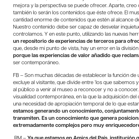
mejora y la perspectiva se puede ofrecer. Aparte, creo 
también lo serán los contenidos que éste ofrece. El m
cantidad enorme de contenidos que estén al alcance de
Nuestro contenido debe ser capaz de desvelar inquiet
controlamos. Y en este punto, utilizando las nuevas he
un repositorio de experiencias de terceros para ofre
que, desde mi punto de vista, hay un error en la divisió
porque las experiencias de valor añadido que recl
ser contemporáneo.
FB – Son muchas décadas de establecer la función de 
excluye al visitante, que divide entre ‘los que sabemos
al público a venir al museo a reconocer y no a conocer. 
visualidad contemporánea, en la que la adquisición de
una necesidad de apropiación temporal de lo que esta
estamos generando un conocimiento, conjuntamente c
transmiten. Es un conocimiento que genera posiciona
extremadamente complejos pero muy enriquecedore
RM –
Ya que estamos en Amics del País, institución q