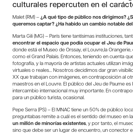
culturales repercuten en el caráct
Malet (RM) –
¿A qué tipo de público nos dirigimos? ¿
queremos captar? ¿Ha habido un cambio notable del t
Marta Gili (MG) – París tiene tantísimas instituciones, t
encontrar el espacio que podía ocupar el Jeu de Paum
donde está el Museo de Orssay, el Louvre,la Orangerie, 
como el Grand Palais. Entonces, teniendo en cuenta que
fotografía, y la mayoría de artistas actuales utilizan imá
virtuales o reales… Nosotros decidimos dar gran visibil
XX que trabajan con imágenes, en contraposición al otr
maestros en el Louvre. El público del Jeu de Paume es loc
intercambio internacional muy importante. En contrapo
para un público turista, ocasional.
Pepe Serra (PS) – El MNAC tiene un 50% de público local
preguntabas remite a cuál es el sentido del museo en la
un millón de minorías existentes
, y por tanto, el muse
sino que debe ser un lugar de encuentro, un conector en