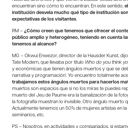
encuentran sino cómo lo encuentran. En este sentido,
e
institución desvela mucho qué tipo de institución s
expectativas de los visitantes
.
RM –
¿Cómo creen que tenemos que ofrecer el conten
público amplio y heterogéneo, teniendo en cuenta l
tenemos al alcance?
MG – Okwui Enwezor, director de la Hausder Kunst, di
Tate Modern, que llevaba por título
Who do you think yo
y económicas que tienen ángulos muertos y que se debe
narrativa y programación’. Yo encuentro totalmente ace
trabajamos estos ángulos muertos para hacerlos mat
muertos son espacios que si no los miras te puedes rep
muerto del Jeu de Paume era la banalización de la fotog
la fotografía muestran lo invisible. Otro ángulo muert
Actualmente tenemos un 50% de mujeres artistas en la 
seminarios, etc.
PS – Nosotros, en actividades y comisariados, sí esta