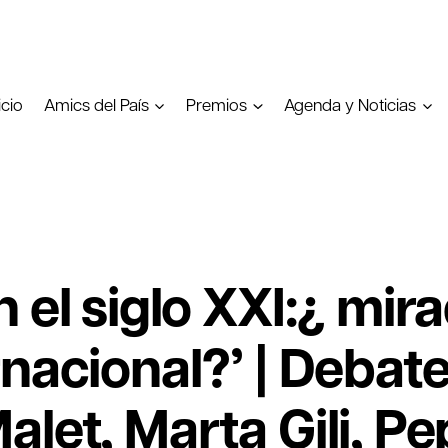
icio
Amics del País
Premios
Agenda y Noticias
 el siglo XXI:¿ mir
nacional?’ | Debate
let, Marta Gili, Pe