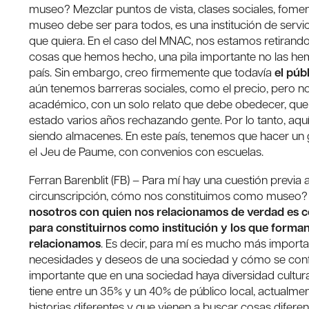
museo? Mezclar puntos de vista, clases sociales, fomen
museo debe ser para todos, es una institución de servici
que quiera. En el caso del MNAC, nos estamos retirand
cosas que hemos hecho, una pila importante no las hem
país. Sin embargo, creo firmemente que todavía
el púb
aún tenemos barreras sociales, como el precio, pero n
académico, con un solo relato que debe obedecer, qu
estado varios años rechazando gente. Por lo tanto, aqu
siendo almacenes. En este país, tenemos que hacer un 
el Jeu de Paume, con convenios con escuelas.
Ferran Barenblit (FB) – Para mí hay una cuestión previa 
circunscripción, cómo nos constituimos como museo? E
nosotros con quien nos relacionamos de verdad es co
para constituirnos como institución y los que forma
relacionamos
. Es decir, para mí es mucho más import
necesidades y deseos de una sociedad y cómo se configu
importante que en una sociedad haya diversidad cultura
tiene entre un 35% y un 40% de público local, actualment
historias diferentes y que vienen a buscar cosas difere