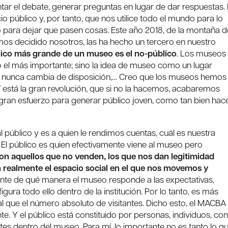
tar el debate, generar preguntas en lugar de dar respuestas. 
o público y, por tanto, que nos utilice todo el mundo para lo
o para dejar que pasen cosas. Este año 2018, de la montaña d
os decidido nosotros, las ha hecho un tercero en nuestro
lico más grande de un museo es el no-público
. Los museos
o el más importante; sino la idea de museo como un lugar
e nunca cambia de disposición,… Creo que los museos hemos
í está la gran revolución, que si no la hacemos, acabaremos
gran esfuerzo para generar público joven, como tan bien hac
al público y es a quien le rendimos cuentas, cuál es nuestra
l público es quien efectivamente viene al museo pero
n aquellos que no venden, los que nos dan legitimidad
n realmente el espacio social en el que nos movemos y
ante de qué manera el museo responde a las expectativas,
ra todo ello dentro de la institución. Por lo tanto, es más
l que el número absoluto de visitantes. Dicho esto, el MACBA
e. Y el público está constituido por personas, individuos, con
ntes dentro del museo. Para mí, lo importante no es tanto lo q