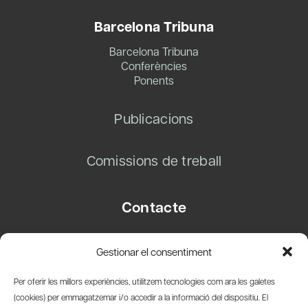
Barcelona Tribuna
Barcelona Tribuna
Conferències
Ponents
Publicacions
Comissions de treball
Contacte
Carrer Basea, 8
Gestionar el consentiment
08003 Barcelona
T.
+34 93 319 28 54
Per oferir les millors experiències, utilitzem tecnologies com ara les galetes
info@amicsdelpais.com
(cookies) per emmagatzemar i/o accedir a la informació del dispositiu. El