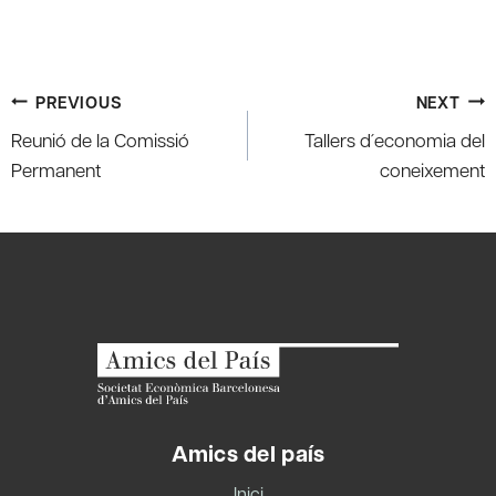
Post
PREVIOUS
NEXT
navigation
Reunió de la Comissió
Tallers d´economia del
Permanent
coneixement
Amics del país
Inici