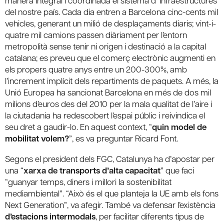
manera integral i coordinada el sistema d’ infraestructures
del nostre país. Cada dia entren a Barcelona cinc-cents mil
vehicles, generant un milió de desplaçaments diaris; vint-i-
quatre mil camions passen diàriament per l’entorn
metropolità sense tenir ni origen i destinació a la capital
catalana; es preveu que el comerç electrònic augmenti en
els propers quatre anys entre un 200-300%, amb
l’increment implícit dels repartiments de paquets. A més, la
Unió Europea ha sancionat Barcelona en més de dos mil
milions d’euros des del 2010 per la mala qualitat de l’aire i
la ciutadania ha redescobert l’espai públic i reivindica el
seu dret a gaudir-lo. En aquest context, “
quin model de
mobilitat volem?
”, es va preguntar Ricard Font.
Segons el president dels FGC, Catalunya ha d’apostar per
una “
xarxa de transports d’alta capacitat
” que faci
“guanyar temps, diners i millori la sostenibilitat
mediambiental”. “Això és el que planteja la UE amb els fons
Next Generation”, va afegir. També va defensar l’existència
d’estacions intermodals
, per facilitar diferents tipus de