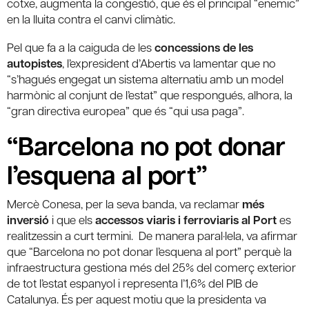
cotxe, augmenta la congestió, que és el principal “enemic”
en la lluita contra el canvi climàtic.
Pel que fa a la caiguda de les
concessions de les
autopistes
, l’expresident d’Abertis va lamentar que no
“s’hagués engegat un sistema alternatiu amb un model
harmònic al conjunt de l’estat” que respongués, alhora, la
“gran directiva europea” que és “qui usa paga”.
“Barcelona no pot donar
l’esquena al port”
Mercè Conesa, per la seva banda, va reclamar
més
inversió
i que els
accessos viaris i ferroviaris al Port
es
realitzessin a curt termini. De manera paral·lela, va afirmar
que “Barcelona no pot donar l’esquena al port” perquè la
infraestructura gestiona més del 25% del comerç exterior
de tot l’estat espanyol i representa l’1,6% del PIB de
Catalunya. És per aquest motiu que la presidenta va