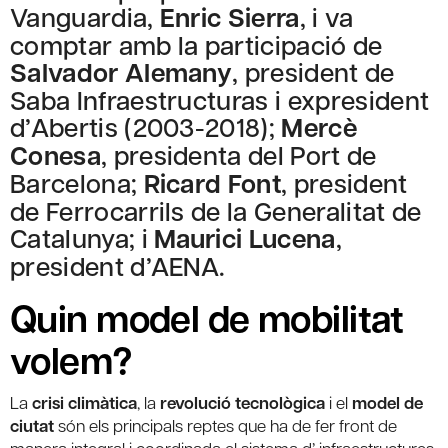
Vanguardia,
Enric Sierra
, i va
comptar amb la participació de
Salvador Alemany
, president de
Saba Infraestructuras i expresident
d’Abertis (2003-2018);
Mercè
Conesa
, presidenta del Port de
Barcelona;
Ricard Font
, president
de Ferrocarrils de la Generalitat de
Catalunya; i
Maurici Lucena
,
president d’AENA.
Quin model de mobilitat
volem?
La
crisi climàtica
, la
revolució tecnològica
i el
model de
ciutat
són els principals reptes que ha de fer front de