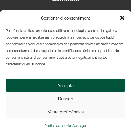
Carrer Basea, 8
Gestionar el consentiment
08003 Barcelona
T.
+34 93 319 28 54
Per oferir les millors experiències, utilitzem tecnologies com ara les galetes
info@amicsdelpais.com
(cookies) per emmagatzemar i/o accedir a la informació del dispositiu. El
consentiment a aquestes tecnologies ens permetrà processar dades com ara
Suscripció Newsletter
el comportament de navegació o els identificadors únics en aquest lloc. No
consentir o retirar el consentiment pot afectar negativament certes
LinkedIn
YouTub
X
Bl
característiques i funcions.
© 2026 Societat Econòmica Barcelonesa d'Amics del País
Accepta
Política de Privacidad y Avís Legal
Política de Cookies
Denega
Web by Ideamatic
Veure preferències
Política de cookies
Avís legal