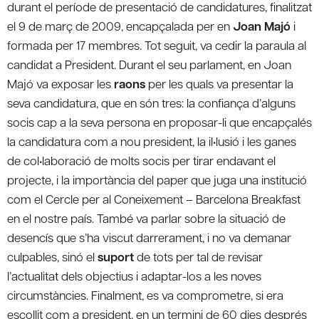
durant el període de presentació de candidatures, finalitzat
el 9 de març de 2009, encapçalada per en
Joan Majó
i
formada per 17 membres. Tot seguit, va cedir la paraula al
candidat a President. Durant el seu parlament, en Joan
Majó va exposar les
raons
per les quals va presentar la
seva candidatura, que en són tres: la confiança d’alguns
socis cap a la seva persona en proposar-li que encapçalés
la candidatura com a nou president, la il•lusió i les ganes
de col•laboració de molts socis per tirar endavant el
projecte, i la importància del paper que juga una institució
com el Cercle per al Coneixement – Barcelona Breakfast
en el nostre país. També va parlar sobre la situació de
desencís que s’ha viscut darrerament, i no va demanar
culpables, sinó el
suport
de tots per tal de revisar
l’actualitat dels objectius i adaptar-los a les noves
circumstàncies. Finalment, es va comprometre, si era
escollit com a president, en un termini de 60 dies després