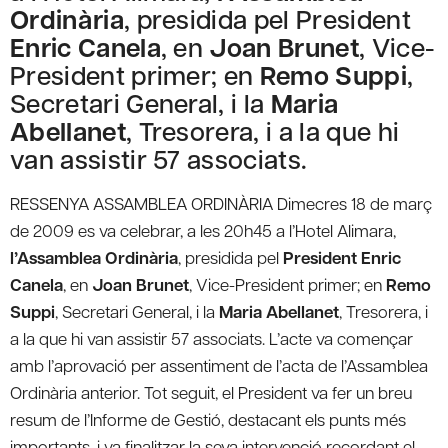
Ordinària
, presidida pel President
Enric Canela
, en
Joan Brunet
, Vice-
President primer; en
Remo Suppi
,
Secretari General, i la
Maria
Abellanet
, Tresorera, i a la que hi
van assistir 57 associats.
RESSENYA ASSAMBLEA ORDINÀRIA
Dimecres 18 de març
de 2009 es va celebrar, a les 20h45 a l’Hotel Alimara,
l’Assamblea Ordinària
, presidida pel
President Enric
Canela
, en
Joan Brunet
, Vice-President primer; en
Remo
Suppi
, Secretari General, i la
Maria Abellanet
, Tresorera, i
a la que hi van assistir 57 associats. L’acte va començar
amb l’aprovació per assentiment de l’acta de l’Assamblea
Ordinària anterior. Tot seguit, el President va fer un breu
resum de l’Informe de Gestió, destacant els punts més
importants, i va finalitzar la seva intervenció recordant el