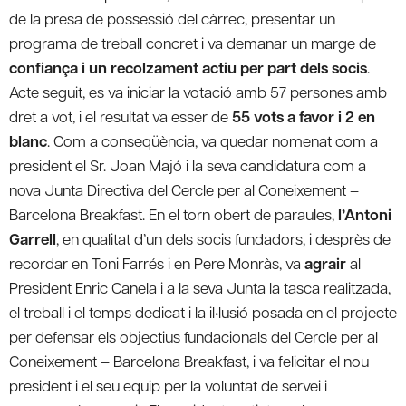
de la presa de possessió del càrrec, presentar un
programa de treball concret i va demanar un marge de
confiança i un recolzament actiu per part dels socis
.
Acte seguit, es va iniciar la votació amb 57 persones amb
dret a vot, i el resultat va esser de
55 vots a favor i 2 en
blanc
. Com a conseqüència, va quedar nomenat com a
president el Sr. Joan Majó i la seva candidatura com a
nova Junta Directiva del Cercle per al Coneixement –
Barcelona Breakfast. En el torn obert de paraules,
l’Antoni
Garrell
, en qualitat d’un dels socis fundadors, i desprès de
recordar en Toni Farrés i en Pere Monràs, va
agrair
al
President Enric Canela i a la seva Junta la tasca realitzada,
el treball i el temps dedicat i la il•lusió posada en el projecte
per defensar els objectius fundacionals del Cercle per al
Coneixement – Barcelona Breakfast, i va felicitar el nou
president i el seu equip per la voluntat de servei i