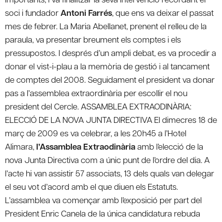
soci i fundador
Antoni Farrés
, que ens va deixar el passat
mes de febrer. La Maria Abellanet, prenent el relleu de la
paraula, va presentar breument els comptes i els
pressupostos. I després d’un ampli debat, es va procedir a
donar el vist-i-plau a la memòria de gestió i al tancament
de comptes del 2008. Seguidament el president va donar
pas a l’assemblea extraordinària per escollir el nou
president del Cercle.
ASSAMBLEA EXTRAODINÀRIA:
ELECCIÓ DE LA NOVA JUNTA DIRECTIVA
El dimecres 18 de
març de 2009 es va celebrar, a les 20h45 a l’Hotel
Alimara,
l’Assamblea Extraodinària
amb l’elecció de la
nova Junta Directiva com a únic punt de l’ordre del dia. A
l’acte hi van assistir 57 associats, 13 dels quals van delegar
el seu vot d’acord amb el que diuen els Estatuts.
L’assamblea va començar amb l’exposició per part del
President Enric Canela de la única candidatura rebuda