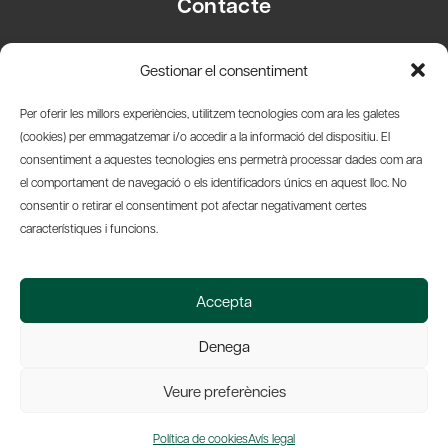
Contacte
Carrer Basea, 8
Gestionar el consentiment
08003 Barcelona
T.
+34 93 319 28 54
Per oferir les millors experiències, utilitzem tecnologies com ara les galetes
info@amicsdelpais.com
(cookies) per emmagatzemar i/o accedir a la informació del dispositiu. El
consentiment a aquestes tecnologies ens permetrà processar dades com ara
Suscripció Newsletter
el comportament de navegació o els identificadors únics en aquest lloc. No
consentir o retirar el consentiment pot afectar negativament certes
LinkedIn
YouTub
X
Bl
característiques i funcions.
© 2026 Societat Econòmica Barcelonesa d'Amics del País
Accepta
Política de Privacidad y Avís Legal
Política de Cookies
Denega
Web by Ideamatic
Veure preferències
Política de cookies
Avís legal